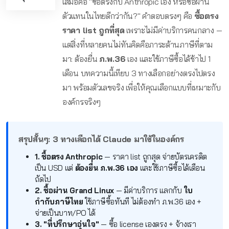
เสมอคือ "ซื้อตรงกับ Anthropic เอง หรือซื้อผ่าน
ตัวแทนในไทยดีกว่ากัน?" คำตอบตรงๆ คือ
ซื้อตรง
ราคา list ถูกที่สุด
เพราะไม่มีค่าบริการคนกลาง —
แต่สิ่งที่หลายคนไม่ทันคิดคือภาระด้านภาษีที่ตาม
มา: ต้องยื่น
ภ.พ.36
เอง และใช้ภาษีซื้อได้ช้าไป 1
เดือน บทความนี้เทียบ 3 ทางเลือกอย่างตรงไปตรง
มา พร้อมตัวเลขจริง เพื่อให้คุณเลือกแบบที่เหมาะกับ
องค์กรจริงๆ
สรุปสั้นๆ: 3 ทางเลือกได้ Claude มาใช้ในองค์กร
1. ซื้อตรง Anthropic
— ราคา list ถูกสุด จ่ายบัตรเครดิต
เป็น USD แต่
ต้องยื่น ภ.พ.36 เอง
และใช้ภาษีซื้อได้เดือน
ถัดไป
2. ซื้อผ่าน Grand Linux
— มีค่าบริการ แลกกับ
ใบ
กำกับภาษีไทย
ใช้ภาษีซื้อทันที ไม่ต้องทำ ภ.พ.36 เอง +
จ่ายเป็นบาท/PO ได้
3. "ที่ปรึกษาอุ่นใจ"
— ซื้อ license เองตรง + จ้างเรา