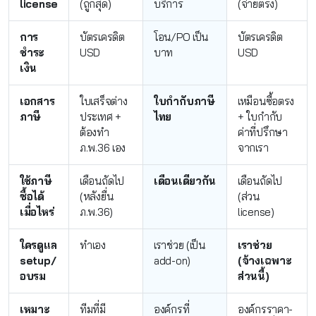
license
(ถูกสุด)
บริการ
(จ่ายตรง)
การ
บัตรเครดิต
โอน/PO เป็น
บัตรเครดิต
ชำระ
USD
บาท
USD
เงิน
เอกสาร
ใบเสร็จต่าง
ใบกำกับภาษี
เหมือนซื้อตรง
ภาษี
ประเทศ +
ไทย
+ ใบกำกับ
ต้องทำ
ค่าที่ปรึกษา
ภ.พ.36 เอง
จากเรา
ใช้ภาษี
เดือนถัดไป
เดือนเดียวกัน
เดือนถัดไป
ซื้อได้
(หลังยื่น
(ส่วน
เมื่อไหร่
ภ.พ.36)
license)
ใครดูแล
ทำเอง
เราช่วย (เป็น
เราช่วย
setup/
add-on)
(จ้างเฉพาะ
อบรม
ส่วนนี้)
เหมาะ
ทีมที่มี
องค์กรที่
องค์กรราคา-