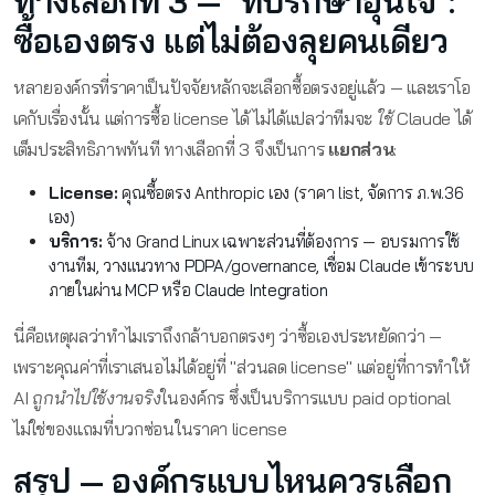
ทางเลือกที่ 3 — "ที่ปรึกษาอุ่นใจ":
ซื้อเองตรง แต่ไม่ต้องลุยคนเดียว
หลายองค์กรที่ราคาเป็นปัจจัยหลักจะเลือกซื้อตรงอยู่แล้ว — และเราโอ
เคกับเรื่องนั้น แต่การซื้อ license ได้ ไม่ได้แปลว่าทีมจะ
ใช้
Claude ได้
เต็มประสิทธิภาพทันที ทางเลือกที่ 3 จึงเป็นการ
แยกส่วน
:
License:
คุณซื้อตรง Anthropic เอง (ราคา list, จัดการ ภ.พ.36
เอง)
บริการ:
จ้าง Grand Linux เฉพาะส่วนที่ต้องการ — อบรมการใช้
งานทีม, วางแนวทาง
PDPA
/governance, เชื่อม Claude เข้าระบบ
ภายในผ่าน
MCP
หรือ
Claude Integration
นี่คือเหตุผลว่าทำไมเราถึงกล้าบอกตรงๆ ว่าซื้อเองประหยัดกว่า —
เพราะคุณค่าที่เราเสนอไม่ได้อยู่ที่ "ส่วนลด license" แต่อยู่ที่การทำให้
AI
ถูกนำไปใช้งานจริง
ในองค์กร ซึ่งเป็นบริการแบบ paid optional
ไม่ใช่ของแถมที่บวกซ่อนในราคา license
สรุป — องค์กรแบบไหนควรเลือก