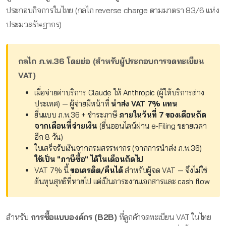
ประกอบกิจการในไทย (กลไก reverse charge ตามมาตรา 83/6 แห่ง
ประมวลรัษฎากร)
กลไก ภ.พ.36 โดยย่อ (สำหรับผู้ประกอบการจดทะเบียน
VAT)
เมื่อจ่ายค่าบริการ Claude ให้ Anthropic (ผู้ให้บริการต่าง
ประเทศ) — ผู้จ่ายมีหน้าที่
นำส่ง VAT 7% แทน
ยื่นแบบ ภ.พ.36 + ชำระภาษี
ภายในวันที่ 7 ของเดือนถัด
จากเดือนที่จ่ายเงิน
(ยื่นออนไลน์ผ่าน e-Filing ขยายเวลา
อีก 8 วัน)
ใบเสร็จรับเงินจากกรมสรรพากร (จากการนำส่ง ภ.พ.36)
ใช้เป็น "ภาษีซื้อ" ได้ในเดือนถัดไป
VAT 7% นี้
ขอเครดิต/คืนได้
สำหรับผู้จด VAT — จึงไม่ใช่
ต้นทุนสุทธิที่หายไป แต่เป็นภาระงานเอกสารและ cash flow
สำหรับ
การซื้อแบบองค์กร (B2B)
ที่ลูกค้าจดทะเบียน VAT ในไทย