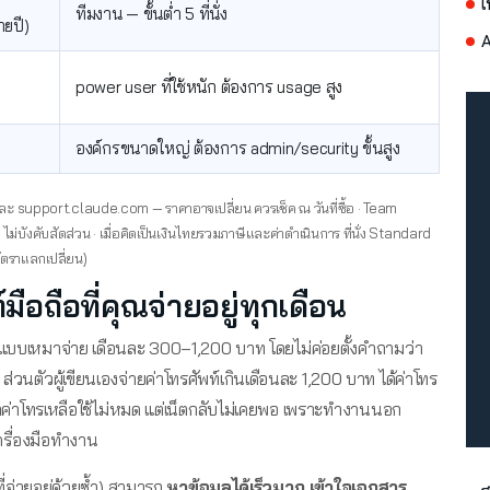
เ
ทีมงาน — ขั้นต่ำ 5 ที่นั่ง
ายปี)
A
power user ที่ใช้หนัก ต้องการ usage สูง
องค์กรขนาดใหญ่ ต้องการ admin/security ขั้นสูง
ะ support.claude.com — ราคาอาจเปลี่ยน ควรเช็ค ณ วันที่ซื้อ · Team
บังคับสัดส่วน · เมื่อคิดเป็นเงินไทยรวมภาษีและค่าดำเนินการ ที่นั่ง Standard
ัตราแลกเปลี่ยน)
์มือถือที่คุณจ่ายอยู่ทุกเดือน
ายแบบเหมาจ่าย เดือนละ 300–1,200 บาท โดยไม่ค่อยตั้งคำถามว่า
่วนตัวผู้เขียนเองจ่ายค่าโทรศัพท์เกินเดือนละ 1,200 บาท ได้ค่าโทร
าโทรเหลือใช้ไม่หมด แต่เน็ตกลับไม่เคยพอ เพราะทำงานนอก
ครื่องมือทำงาน
ที่จ่ายอยู่ด้วยซ้ำ) สามารถ
หาข้อมูลได้เร็วมาก เข้าใจเอกสาร