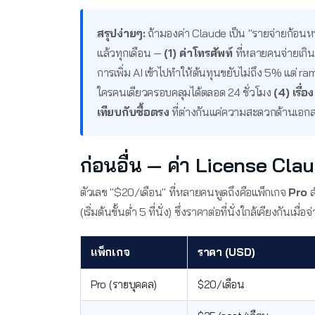
สรุปง่ายๆ:
ถ้ามองค่า Claude เป็น "รายจ่ายก้อนหนึ่
แล้วทุกเดือน —
(1) ค่าโทรศัพท์
ที่หลายคนจ่ายเกิ
การเพิ่ม AI เข้าไปทำให้ต้นทุนขยับไม่ถึง 5% แต่ ra
ใครคนเดียวครอบคลุมได้ตลอด 24 ชั่วโมง
(4) เรื่อ
เทียบกับซื้อตรง
ที่ต่างกันแค่ความสะดวกด้านเอกส
ก่อนอื่น — ค่า License Clau
ตัวเลข "$20/เดือน" ที่หลายคนพูดถึงคือแพ็กเกจ
Pro
ส
(เริ่มต้นขั้นต่ำ 5 ที่นั่ง) ซึ่งราคาต่อที่นั่งใกล้เคียงกัน
แพ็กเกจ
ราคา (USD)
Pro (รายบุคคล)
$20/เดือน