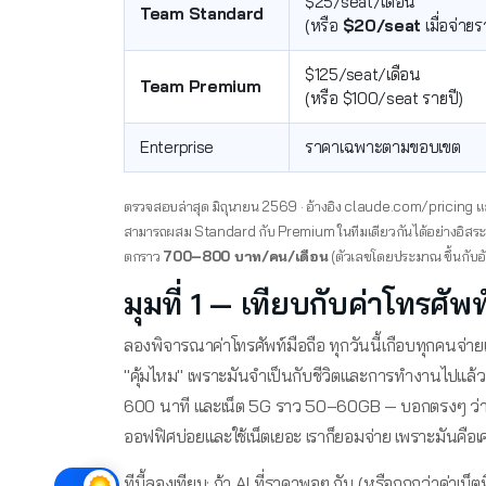
$25/seat/เดือน
Team Standard
(หรือ
$20/seat
เมื่อจ่ายร
$125/seat/เดือน
Team Premium
(หรือ $100/seat รายปี)
Enterprise
ราคาเฉพาะตามขอบเขต
ตรวจสอบล่าสุด มิถุนายน 2569 · อ้างอิง claude.com/pricing แล
สามารถผสม Standard กับ Premium ในทีมเดียวกันได้อย่างอิสระ ไม่
ตกราว
700–800 บาท/คน/เดือน
(ตัวเลขโดยประมาณ ขึ้นกับอ
มุมที่ 1 — เทียบกับค่าโทรศัพท
ลองพิจารณาค่าโทรศัพท์มือถือ ทุกวันนี้เกือบทุกคนจ่
"คุ้มไหม" เพราะมันจำเป็นกับชีวิตและการทำงานไปแล้ว ส
600 นาที และเน็ต 5G ราว 50–60GB — บอกตรงๆ ว่าค่
ออฟฟิศบ่อยและใช้เน็ตเยอะ เราก็ยอมจ่าย เพราะมันคือเ
ทีนี้ลองเทียบ: ถ้า AI ที่ราคาพอๆ กัน (หรือถูกกว่าค่าเน็ต