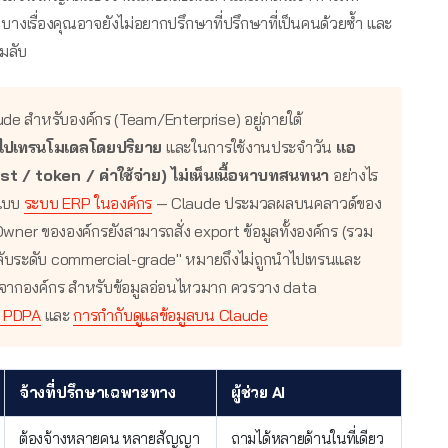
ก บางเรื่องคุณอาจยังไม่อยากปรึกษาที่ปรึกษาที่เป็นคนด้วยซ้ำ และ
ามลับ
de สำหรับองค์กร (Team/Enterprise) อยู่ภายใต้
ปเทรนโมเดลโดยปริยาย
และในการใช้งานประจำวัน
แอ
t / token / ค่าใช้จ่าย) ไม่เห็นเนื้อหาบทสนทนา
อย่างไร
งแบบ
ระบบ ERP ในองค์กร
— Claude ประมวลผลบนคลาวด์ของ
 Owner ขององค์กรยังสามารถสั่ง export ข้อมูลทั้งองค์กร (รวม
ามลับระดับ commercial-grade" หมายถึงไม่ถูกนำไปเทรนและ
ยออกจากองค์กร สำหรับข้อมูลอ่อนไหวมาก ควรวาง data
บ PDPA
และ
การกำกับดูแลข้อมูลบน Claude
จ้างที่ปรึกษาเฉพาะทาง
ผู้ช่วย AI
ต้องจ้างหลายคน หลายสัญญา
ถามได้หลายด้านในที่เดียว