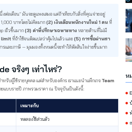
งต่อเดือน" มันจะดูแพงเสมอ แต่ถ้าเทียบกับสิ่งที่คุณจ่ายอยู่
น 1,000 บาทโดยไม่คิดมาก
(2) เงินเดือนพนักงานใหม่ 1 คน
ที่
mp เร็วขึ้นมาก
(3) ค่าที่ปรึกษาเฉพาะทาง
หลายด้านที่ไม่มี
ง limit
ที่ถ้าใช้จนติดแปลว่าคุ้มไปแล้ว และ
(5) การซื้อผ่านเรา
ารและภาษี — มุมมองทั้งหมดนี้จะทำให้ตัดสินใจง่ายขึ้นมาก
de จริงๆ เท่าไหร่?
หม
ำหรับผู้ใช้รายบุคคล แต่สำหรับองค์กร เราแนะนำแพ็กเกจ
Team
เมื่อจ่ายแบบรายปี ภาพรวมราคา ณ ปัจจุบันเป็นดังนี้:
E
บ
เหมาะกับ
พ
ทดลองใช้ส่วนตัว
ก