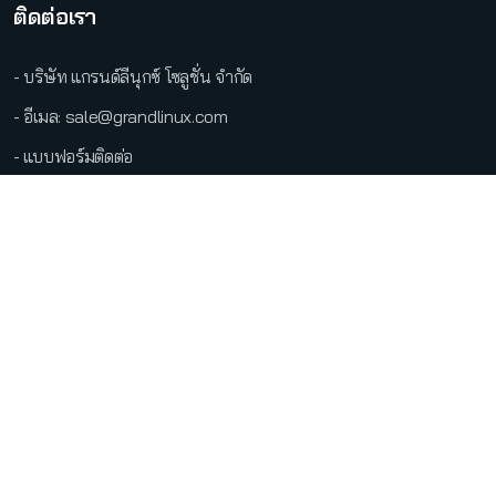
ติดต่อเรา
- บริษัท แกรนด์ลีนุกซ์ โซลูชั่น จำกัด
- อีเมล: sale@grandlinux.com
- แบบฟอร์มติดต่อ
●
LINE Official
Copyright @2026 บริษัท แกรนด์ลีนุกซ์ โซลูชั่น จำกัด สงวนลิขสิทธิ์