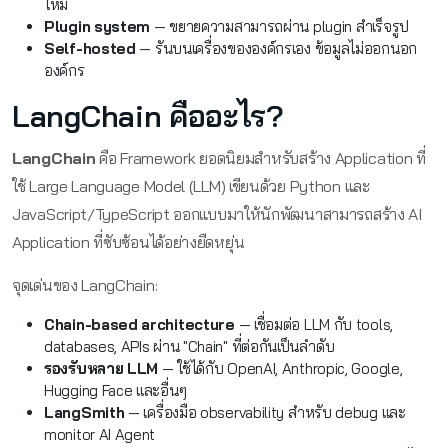
ใหม่
Plugin system
— ขยายความสามารถผ่าน plugin สำเร็จรูป
Self-hosted
— รันบนเครื่องขององค์กรเอง ข้อมูลไม่ออกนอก
องค์กร
LangChain คืออะไร?
LangChain
คือ Framework ยอดนิยมสำหรับสร้าง Application ที่
ใช้ Large Language Model (LLM) เขียนด้วย Python และ
JavaScript/TypeScript ออกแบบมาให้นักพัฒนาสามารถสร้าง AI
Application ที่ซับซ้อนได้อย่างยืดหยุ่น
จุดเด่นของ LangChain:
Chain-based architecture
— เชื่อมต่อ LLM กับ tools,
databases, APIs ผ่าน "Chain" ที่ต่อกันเป็นลำดับ
รองรับหลาย LLM
— ใช้ได้กับ OpenAI, Anthropic, Google,
Hugging Face และอื่นๆ
LangSmith
— เครื่องมือ observability สำหรับ debug และ
monitor AI Agent