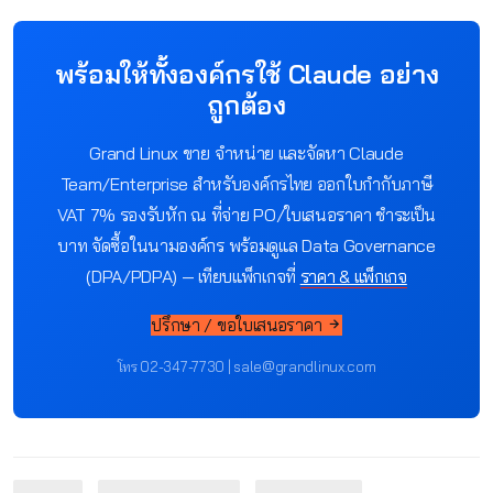
พร้อมให้ทั้งองค์กรใช้ Claude อย่าง
ถูกต้อง
Grand Linux ขาย จำหน่าย และจัดหา Claude
Team/Enterprise สำหรับองค์กรไทย ออกใบกำกับภาษี
VAT 7% รองรับหัก ณ ที่จ่าย PO/ใบเสนอราคา ชำระเป็น
บาท จัดซื้อในนามองค์กร พร้อมดูแล Data Governance
(DPA/PDPA) — เทียบแพ็กเกจที่
ราคา & แพ็กเกจ
ปรึกษา / ขอใบเสนอราคา
โทร 02-347-7730 | sale@grandlinux.com