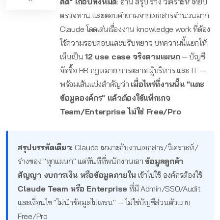
คิด" เกือบทั้งหมด
: อ่าน สรุป ร่าง วิเคราะห์ เทียบ
ตรวจทาน และตอบคำถามจากเอกสารจำนวนมาก
Claude โดดเด่นเรื่องงาน knowledge work ที่ต้อง
ใช้ความรอบคอบและบริบทยาว บทความนี้แยกให้
เห็นเป็น
12 use case จริงตามแผนก
— บัญชี
จัดซื้อ HR กฎหมาย การตลาด ผู้บริหาร และ IT —
พร้อมเส้นแบ่งสำคัญว่า
เมื่อไหร่ที่งานนั้น "แตะ
ข้อมูลองค์กร" แล้วต้องใช้แพ็กเกจ
Team/Enterprise ไม่ใช่ Free/Pro
สรุปบรรทัดเดียว:
Claude เหมาะกับงานเอกสาร/วิเคราะห์/
ร่างของ "ทุกแผนก" แต่ทันทีที่พนักงานเอา
ข้อมูลลูกค้า
สัญญา งบการเงิน หรือข้อมูลภายใน
เข้าไปใช้ องค์กรต้องใช้
Claude Team หรือ Enterprise
ที่มี Admin/SSO/Audit
และเงื่อนไข "ไม่นำข้อมูลไปเทรน" — ไม่ใช่บัญชีส่วนตัวแบบ
Free/Pro