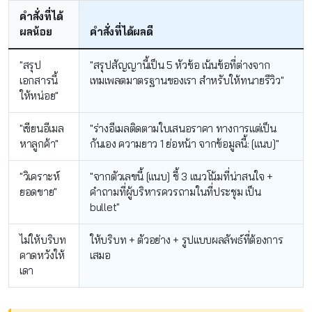
คำสั่งที่ได้
ผลน้อย
คำสั่งที่ได้ผลดี
"สรุป
"สรุปสัญญานี้เป็น 5 หัวข้อ เน้นข้อที่ต่างจาก
เอกสารนี้
เทมเพลตมาตรฐานของเรา สำหรับให้ทนายรีวิว"
ให้หน่อย"
"เขียนอีเมล
"ร่างอีเมลติดตามใบเสนอราคา ทางการแต่เป็น
หาลูกค้า"
กันเอง ความยาว 1 ย่อหน้า จากข้อมูลนี้: [แนบ]"
"วิเคราะห์
"จากตัวเลขนี้ [แนบ] ชี้ 3 แนวโน้มที่น่าสนใจ +
ยอดขาย"
คำถามที่ผู้บริหารควรถามในที่ประชุม เป็น
bullet"
ไม่ให้บริบท
ให้บริบท + ตัวอย่าง + รูปแบบผลลัพธ์ที่ต้องการ
คาดหวังให้
เสมอ
เดา