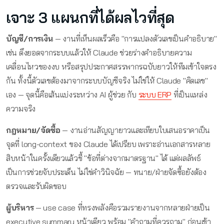
เจาะ 3 แผนกที่ได้ผลไวที่สุด
บัญชี/การเงิน
— งานที่เห็นผลเร็วคือ "การแปลงตัวเลขเป็นคำอธิบาย"
เช่น ดึงยอดจากระบบแล้วให้ Claude ช่วยร่างคำอธิบายความ
เคลื่อนไหวของงบ หรือสรุปประกาศสรรพากรฉบับยาวให้ทีมเข้าใจตรง
กัน ทั้งนี้ตัวเลขต้องมาจากระบบบัญชีจริง ไม่ใช่ให้ Claude "คิดเลข"
เอง — จุดนี้คือเส้นแบ่งระหว่าง AI ผู้ช่วย กับ
ระบบ ERP
ที่เป็นแหล่ง
ความจริง
กฎหมาย/จัดซื้อ
— งานอ่านสัญญายาวและเทียบใบเสนอราคาเป็น
จุดที่ long-context ของ Claude ได้เปรียบ เพราะอ่านเอกสารหลาย
สิบหน้าในครั้งเดียวแล้วชี้ "ข้อที่ต่างจากมาตรฐาน" ได้ แต่ผลลัพธ์
เป็นการช่วยจับประเด็น ไม่ใช่คำวินิจฉัย — ทนาย/ฝ่ายจัดซื้อยังต้อง
ตรวจและรับผิดชอบ
ผู้บริหาร
— use case ที่ทรงพลังคือรวมรายงานจากหลายฝ่ายเป็น
executive summary หน้าเดียว พร้อม "คำถามที่ควรถาม" ก่อนเข้า