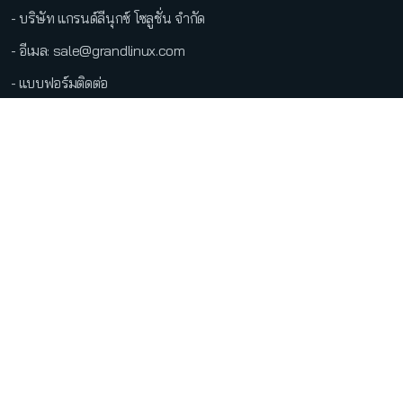
- บริษัท แกรนด์ลีนุกซ์ โซลูชั่น จำกัด
- อีเมล: sale@grandlinux.com
- แบบฟอร์มติดต่อ
●
LINE Official
Copyright @2026 บริษัท แกรนด์ลีนุกซ์ โซลูชั่น จำกัด สงวนลิขสิทธิ์
ข้อกำหนดและเงื่อนไข
นโยบายความเป็นส่วนตัว