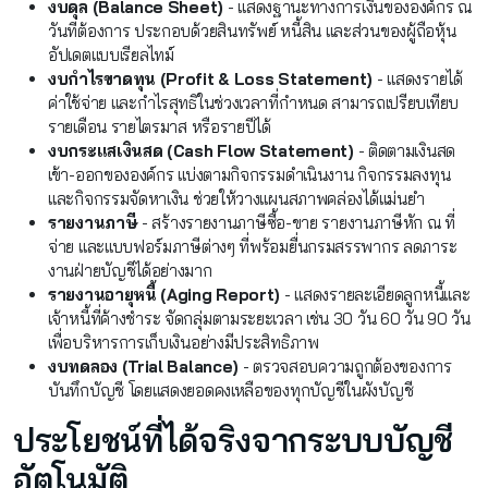
งบดุล (Balance Sheet)
- แสดงฐานะทางการเงินขององค์กร ณ
วันที่ต้องการ ประกอบด้วยสินทรัพย์ หนี้สิน และส่วนของผู้ถือหุ้น
อัปเดตแบบเรียลไทม์
งบกำไรขาดทุน (Profit & Loss Statement)
- แสดงรายได้
ค่าใช้จ่าย และกำไรสุทธิในช่วงเวลาที่กำหนด สามารถเปรียบเทียบ
รายเดือน รายไตรมาส หรือรายปีได้
งบกระแสเงินสด (Cash Flow Statement)
- ติดตามเงินสด
เข้า-ออกขององค์กร แบ่งตามกิจกรรมดำเนินงาน กิจกรรมลงทุน
และกิจกรรมจัดหาเงิน ช่วยให้วางแผนสภาพคล่องได้แม่นยำ
รายงานภาษี
- สร้างรายงานภาษีซื้อ-ขาย รายงานภาษีหัก ณ ที่
จ่าย และแบบฟอร์มภาษีต่างๆ ที่พร้อมยื่นกรมสรรพากร ลดภาระ
งานฝ่ายบัญชีได้อย่างมาก
รายงานอายุหนี้ (Aging Report)
- แสดงรายละเอียดลูกหนี้และ
เจ้าหนี้ที่ค้างชำระ จัดกลุ่มตามระยะเวลา เช่น 30 วัน 60 วัน 90 วัน
เพื่อบริหารการเก็บเงินอย่างมีประสิทธิภาพ
งบทดลอง (Trial Balance)
- ตรวจสอบความถูกต้องของการ
บันทึกบัญชี โดยแสดงยอดคงเหลือของทุกบัญชีในผังบัญชี
ประโยชน์ที่ได้จริงจากระบบบัญชี
อัตโนมัติ