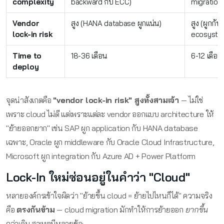
complexity
backward กับ ECC)
migration 
Vendor
สูง (HANA database ผูกแน่น)
สูง (ผูกกับ
lock-in risk
ecosyste
Time to
18-36 เดือน
6-12 เดือน
deploy
จุดน่าสังเกตคือ
"vendor lock-in risk" สูงทั้งสามเจ้า
— ไม่ใช่
เพราะ cloud ไม่ดี แต่เพราะแต่ละ vendor ออกแบบ architecture ให้
"ย้ายออกยาก" เช่น SAP ผูก application กับ HANA database
เฉพาะ, Oracle ผูก middleware กับ Oracle Cloud Infrastructure,
Microsoft ผูก integration กับ Azure AD + Power Platform
Lock-In ใหม่ซ่อนอยู่ในคำว่า "Cloud"
หลายองค์กรเข้าใจผิดว่า "ย้ายขึ้น cloud = ย้ายไปไหนก็ได้" ความจริง
คือ
ตรงกันข้าม
— cloud migration มักทำให้การย้ายออก
ยากขึ้น
กว่าเดิม สาเหตุมีหลายข้อ: