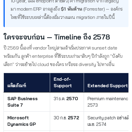
10-year, ไม่มี endpoint ตายตัว) ค่า migration จาก legacy
มา modern ERP อาจสูงถึง
$1 พันล้าน
(Forrester) — องค์กร
ไทยที่ใช้ระบบเหล่านี้ต้องเริ่มวางแผน migration ภายในปีนี้
ใครจะจบก่อน — Timeline ถึง 2578
ปี 2569 นี้เองที่ vendor ใหญ่สามเจ้าเริ่มประกาศ sunset date
พร้อมกัน ลูกค้า enterprise ที่ใช้ระบบเก่ามาสิบๆ ปีกำลังถูก "บังคับ
เลือก" ว่าจะย้ายไป cloud ของใคร หรือจะ diversify ไปทางอื่น
End-of-
ผลิตภัณฑ์
Support
Extended Support
SAP Business
31 ธ.ค.
2570
Premium maintenance ถึ
Suite 7
2573
Microsoft
30 ก.ย.
2572
Security patch อย่างเดีย
Dynamics GP
เม.ย. 2574