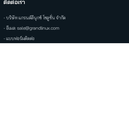
ติดต่อเรา
- บริษัท แกรนด์ลีนุกซ์ โซลูชั่น จำกัด
- อีเมล: sale@grandlinux.com
- แบบฟอร์มติดต่อ
●
LINE Official
Copyright @2026 บริษัท แกรนด์ลีนุกซ์ โซลูชั่น จำกัด สงวนลิขสิทธิ์