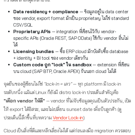
Data residency + compliance
— ข้อมูลอยู่ใน data center
ของ vendor, export format มักเป็น proprietary ไม่ใช่ standard
CSV/SQL
Proprietary APIs
— integration ที่เขียนไว้กับ vendor-
specific APIs (Oracle REST, SAP OData) ใช้กับ vendor อื่นไม่
ได้
Licensing bundles
— ซื้อ ERP cloud มักบังคับซื้อ database
+ identity + BI tool ของ vendor เดียวกัน
Custom code ถูก "lock" ใน sandbox
— extension ที่เขียน
บน cloud (SAP BTP, Oracle APEX) รันนอก cloud ไม่ได้
จุดยืนของผู้เขียนไม่ใช่
"lock-in = เลว"
— ทุก platform มี lock-in
ระดับหนึ่ง แม้แต่ Linux ก็ยังมี distro lock-in ประเด็นสำคัญคือ
"เลือก vendor ให้ดี"
— vendor ที่ไม่จับข้อมูลคุณเป็นตัวประกัน, เปิด
ให้ export ได้อิสระ, และไม่เปลี่ยน sunset date เพื่อบีบลูกค้า (ดู
ประเด็นนี้ลึกขึ้นที่บทความ
Vendor Lock-in
)
Cloud เป็นสิ่งที่ดีและหลีกเลี่ยงไม่ได้ แต่ก่อนลงมือ migration ควรตอบ