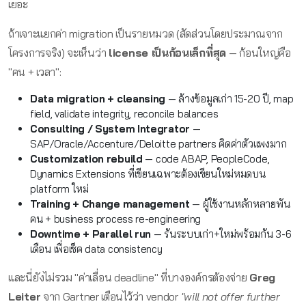
เยอะ
ถ้าเจาะแยกค่า migration เป็นรายหมวด (สัดส่วนโดยประมาณจาก
โครงการจริง) จะเห็นว่า
license เป็นก้อนเล็กที่สุด
— ก้อนใหญ่คือ
"คน + เวลา":
Data migration + cleansing
— ล้างข้อมูลเก่า 15-20 ปี, map
field, validate integrity, reconcile balances
Consulting / System Integrator
—
SAP/Oracle/Accenture/Deloitte partners คิดค่าตัวแพงมาก
Customization rebuild
— code ABAP, PeopleCode,
Dynamics Extensions ที่เขียนเฉพาะต้องเขียนใหม่หมดบน
platform ใหม่
Training + Change management
— ผู้ใช้งานหลักหลายพัน
คน + business process re-engineering
Downtime + Parallel run
— รันระบบเก่า+ใหม่พร้อมกัน 3-6
เดือน เพื่อเช็ค data consistency
และนี่ยังไม่รวม "ค่าเลื่อน deadline" ที่บางองค์กรต้องจ่าย
Greg
Leiter
จาก Gartner เตือนไว้ว่า vendor
"will not offer further