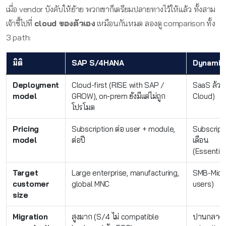
เมื่อ vendor บังคับให้ย้าย พวกเขาก็เตรียมปลายทางไว้ให้แล้ว ทั้งสาม
เจ้าชี้ไปที่
cloud ของตัวเอง
เหมือนกันหมด ลองดู comparison ทั้ง
3 path:
มิติ
SAP S/4HANA
Dynamic
Deployment
Cloud-first (RISE with SAP /
SaaS ล้วน
model
GROW), on-prem ยังมีแต่ไม่ถูก
Cloud)
โปรโมต
Pricing
Subscription ต่อ user + module,
Subscripti
model
ต่อปี
เดือน
(Essentia
Target
Large enterprise, manufacturing,
SMB-Mid 
customer
global MNC
users)
size
Migration
สูงมาก (S/4 ไม่ compatible
ปานกลาง 