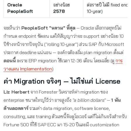
Oracle
อย่างน้อย
ต่อรายปี ไม่มี fixed end (
PeopleSoft
2578
10-year)
จะเห็นว่า
PeopleSoft "หลวม" ที่สุด
— Oracle เลือกกลยุทธ์ไม่
กำหนด endpoint ชัดเจน แต่ให้สัญญาว่าจะ support อย่างน้อย 10
ปีข้างหน้าจากปัจจุบัน ("rolling 10-year") ส่วน SAP กับ Microsoft
ประกาศ deadline แน่นอน — องค์กรต้องเริ่ม plan migration ตั้งแต่
ตอนนี้
เพราะ ERP migration ใช้เวลา 12-36 เดือน โดยเฉลี่ย (ดู
การ
วางแผน Implementation
)
ค่า Migration จริงๆ — ไม่ใช่แค่ License
Liz Herbert
จาก Forrester วิเคราะห์ค่า migration ของ
enterprise ขนาดใหญ่ไว้ว่า อาจสูงถึง
"a billion dollars"
—
1 พัน
ล้านดอลลาร์
รวมค่า data migration, software license,
consulting, และ training ตัวเลขนี้ฟังดูโอเวอร์ แต่ก็ไม่เกินจริงสำหรับ
Fortune 500 ที่ใช้ SAP ECC มา 15-20 ปีและมี customization